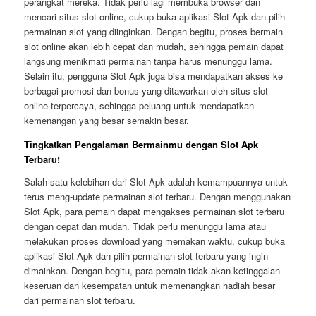
perangkat mereka. Tidak perlu lagi membuka browser dan
mencari situs slot online, cukup buka aplikasi Slot Apk dan pilih
permainan slot yang diinginkan. Dengan begitu, proses bermain
slot online akan lebih cepat dan mudah, sehingga pemain dapat
langsung menikmati permainan tanpa harus menunggu lama.
Selain itu, pengguna Slot Apk juga bisa mendapatkan akses ke
berbagai promosi dan bonus yang ditawarkan oleh situs slot
online terpercaya, sehingga peluang untuk mendapatkan
kemenangan yang besar semakin besar.
Tingkatkan Pengalaman Bermainmu dengan Slot Apk
Terbaru!
Salah satu kelebihan dari Slot Apk adalah kemampuannya untuk
terus meng-update permainan slot terbaru. Dengan menggunakan
Slot Apk, para pemain dapat mengakses permainan slot terbaru
dengan cepat dan mudah. Tidak perlu menunggu lama atau
melakukan proses download yang memakan waktu, cukup buka
aplikasi Slot Apk dan pilih permainan slot terbaru yang ingin
dimainkan. Dengan begitu, para pemain tidak akan ketinggalan
keseruan dan kesempatan untuk memenangkan hadiah besar
dari permainan slot terbaru.