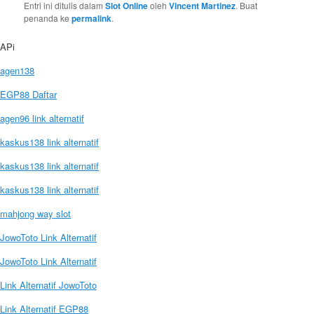
Entri ini ditulis dalam
Slot Online
oleh
Vincent Martinez
. Buat
penanda ke
permalink
.
APi
agen138
EGP88 Daftar
agen96 link alternatif
kaskus138 link alternatif
kaskus138 link alternatif
kaskus138 link alternatif
mahjong way slot
JowoToto Link Alternatif
JowoToto Link Alternatif
Link Alternatif JowoToto
Link Alternatif EGP88